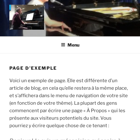
Aller
au
contenu
principal
MICHEL ORION SITE OFFICIEL
Un site utilisant WordPress
Menu
PAGE D’EXEMPLE
Voici un exemple de page. Elle est différente d’un
article de blog, en cela qu’elle restera à la même place,
et s’affichera dans le menu de navigation de votre site
(en fonction de votre thème). La plupart des gens
commencent par écrire une page « À Propos » qui les
présente aux visiteurs potentiels du site. Vous
pourriez y écrire quelque chose de ce tenant :