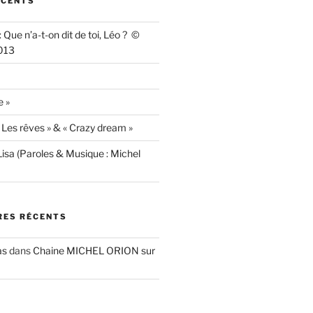
ÉCENTS
 : Que n’a-t-on dit de toi, Léo ? ©
013
e »
« Les rêves » & « Crazy dream »
isa (Paroles & Musique : Michel
ES RÉCENTS
as
dans
Chaine MICHEL ORION sur