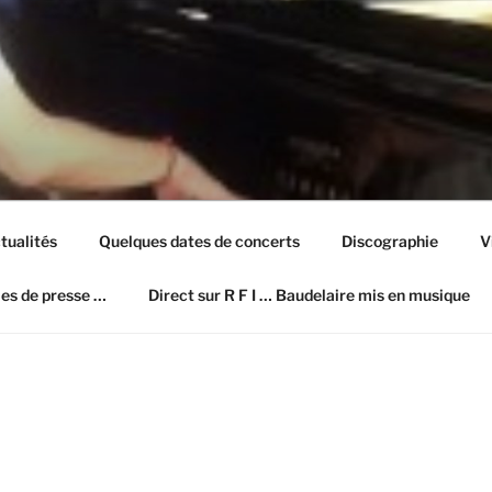
ION SITE OFFICIEL
tualités
Quelques dates de concerts
Discographie
V
les de presse …
Direct sur R F I … Baudelaire mis en musique