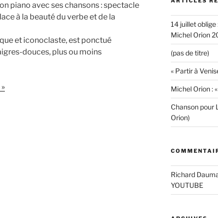
ARTICLES R
on piano avec ses chansons : spectacle
lace à la beauté du verbe et de la
14 juillet oblige
Michel Orion 2
ique et iconoclaste, est ponctué
aigres-douces, plus ou moins
(pas de titre)
« Partir à Venis
 »
Michel Orion : 
Chanson pour L
Orion)
COMMENTAIR
Richard Daum
YOUTUBE