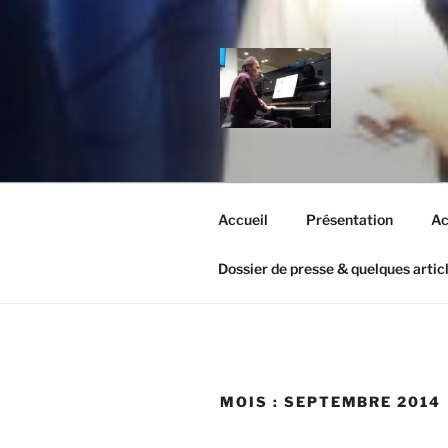
Aller
au
contenu
principal
MICHEL OR
Un site utilisant WordPress
Accueil
Présentation
Ac
Dossier de presse & quelques artic
MOIS :
SEPTEMBRE 2014