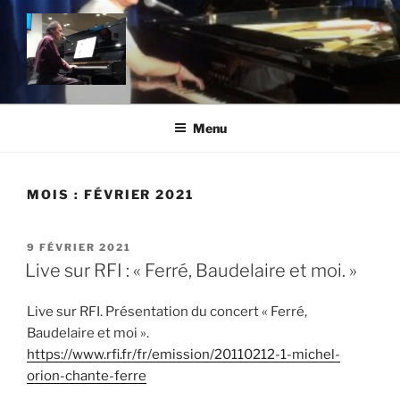
Aller
au
contenu
principal
MICHEL ORION SITE OFFICIEL
Un site utilisant WordPress
Menu
MOIS :
FÉVRIER 2021
PUBLIÉ
9 FÉVRIER 2021
LE
Live sur RFI : « Ferré, Baudelaire et moi. »
Live sur RFI. Présentation du concert « Ferré,
Baudelaire et moi ».
https://www.rfi.fr/fr/emission/20110212-1-michel-
orion-chante-ferre