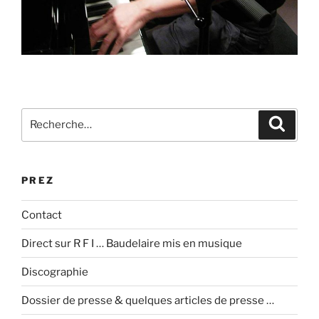
Recherche
Recher
pour
:
PREZ
Contact
Direct sur R F I … Baudelaire mis en musique
Discographie
Dossier de presse & quelques articles de presse …