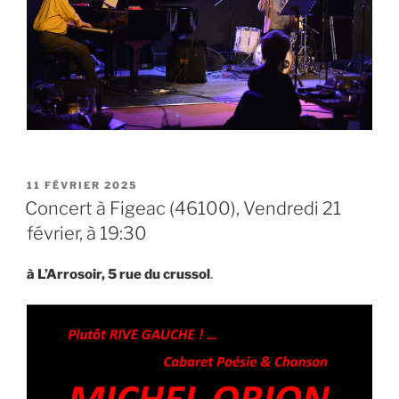
PUBLIÉ
11 FÉVRIER 2025
LE
Concert à Figeac (46100), Vendredi 21
février, à 19:30
à L’Arrosoir, 5 rue du crussol
.