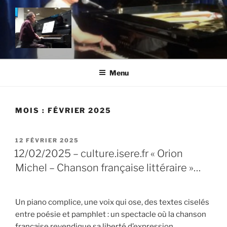
Aller
au
contenu
principal
MICHEL ORION SITE OFFICIEL
Un site utilisant WordPress
Menu
MOIS :
FÉVRIER 2025
PUBLIÉ
12 FÉVRIER 2025
LE
12/02/2025 – culture.isere.fr « Orion
Michel – Chanson française littéraire »…
Un piano complice, une voix qui ose, des textes ciselés
entre poésie et pamphlet : un spectacle où la chanson
française revendique sa liberté d’expression.