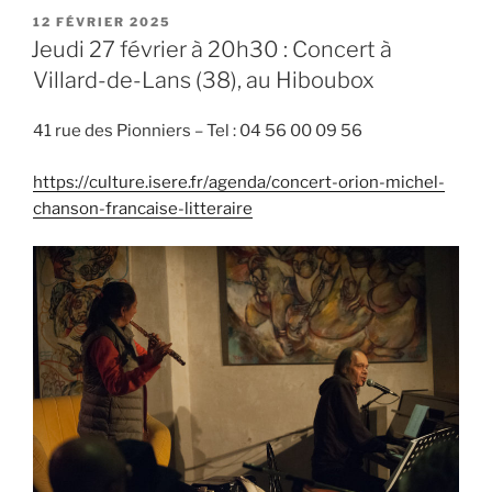
PUBLIÉ
12 FÉVRIER 2025
LE
Jeudi 27 février à 20h30 : Concert à
Villard-de-Lans (38), au Hiboubox
41 rue des Pionniers – Tel : 04 56 00 09 56
https://culture.isere.fr/agenda/concert-orion-michel-
chanson-francaise-litteraire