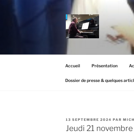
Aller
au
contenu
principal
MICHEL OR
Un site utilisant WordPress
Accueil
Présentation
Ac
Dossier de presse & quelques artic
PUBLIÉ
13 SEPTEMBRE 2024
PAR
MICH
LE
Jeudi 21 novembre