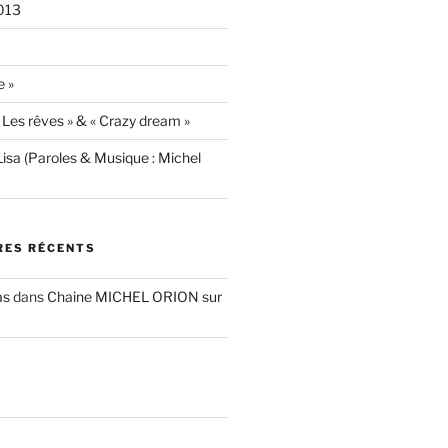
013
e »
« Les rêves » & « Crazy dream »
isa (Paroles & Musique : Michel
ES RÉCENTS
as
dans
Chaine MICHEL ORION sur