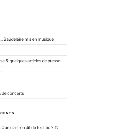
I … Baudelaire mis en musique
se & quelques articles de presse …
e
 de concerts
ÉCENTS
 : Que n’a-t-on dit de toi, Léo ? ©