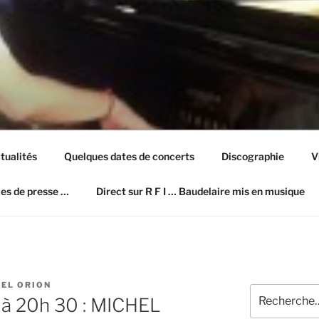
ION SITE OFFICIEL
tualités
Quelques dates de concerts
Discographie
V
les de presse …
Direct sur R F I … Baudelaire mis en musique
EL ORION
Recherche
 à 20h 30 : MICHEL
pour