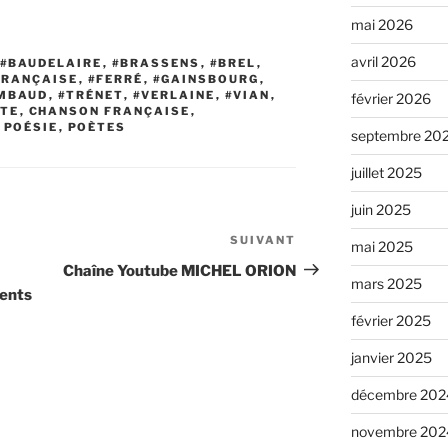
mai 2026
avril 2026
#BAUDELAIRE
,
#BRASSENS
,
#BREL
,
FRANÇAISE
,
#FERRÉ
,
#GAINSBOURG
,
MBAUD
,
#TRÉNET
,
#VERLAINE
,
#VIAN
,
février 2026
XTE
,
CHANSON FRANÇAISE
,
,
POÉSIE
,
POÈTES
septembre 20
juillet 2025
juin 2025
SUIVANT
Article
mai 2025
suivant
Chaîne Youtube MICHEL ORION
mars 2025
ments
février 2025
janvier 2025
décembre 202
novembre 202