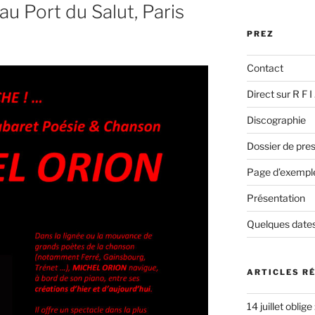
:
u Port du Salut, Paris
PREZ
Contact
Direct sur R F 
Discographie
Dossier de pres
Page d’exempl
Présentation
Quelques dates
ARTICLES R
14 juillet oblige