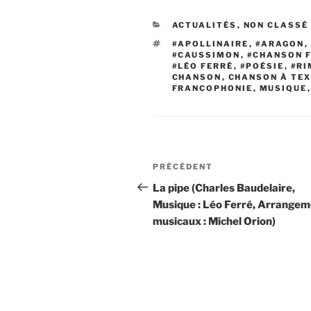
CATÉGORIES
ACTUALITÉS
,
NON CLASSÉ
ÉTIQUETTES
#APOLLINAIRE
,
#ARAGON
,
#CAUSSIMON
,
#CHANSON 
#LÉO FERRÉ
,
#POÉSIE
,
#RI
CHANSON
,
CHANSON À TE
FRANCOPHONIE
,
MUSIQUE
Navigation
Article
PRÉCÉDENT
de
précédent
La pipe (Charles Baudelaire,
Musique : Léo Ferré, Arrange
l’article
musicaux : Michel Orion)