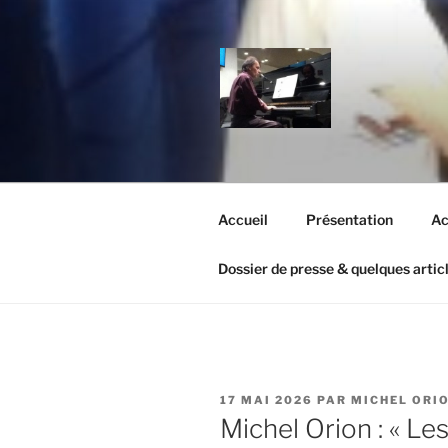
Aller
au
contenu
principal
MICHEL OR
Un site utilisant WordPress
Accueil
Présentation
Ac
Dossier de presse & quelques artic
PUBLIÉ
17 MAI 2026
PAR
MICHEL ORI
LE
Michel Orion : « Le