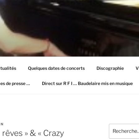
ION SITE OFFICIEL
tualités
Quelques dates de concerts
Discographie
V
les de presse …
Direct sur R F I … Baudelaire mis en musique
ON
Recherche
s rêves » & « Crazy
pour