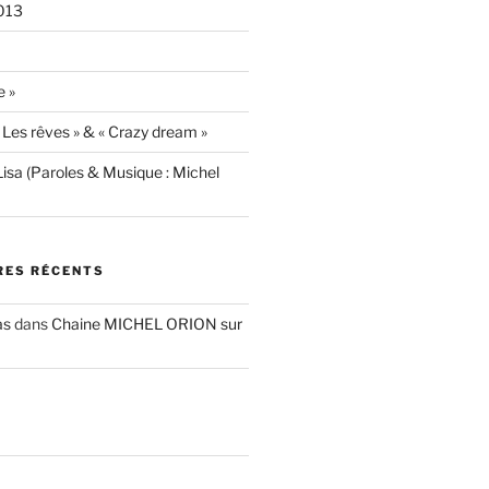
013
e »
« Les rêves » & « Crazy dream »
isa (Paroles & Musique : Michel
ES RÉCENTS
as
dans
Chaine MICHEL ORION sur