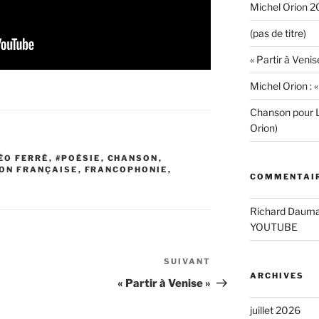
Michel Orion 2
(pas de titre)
« Partir à Venis
Michel Orion : 
Chanson pour L
Orion)
ÉO FERRÉ
,
#POÉSIE
,
CHANSON
,
ON FRANÇAISE
,
FRANCOPHONIE
,
COMMENTAIR
S
Richard Daum
YOUTUBE
SUIVANT
Article
ARCHIVES
suivant
« Partir à Venise »
juillet 2026