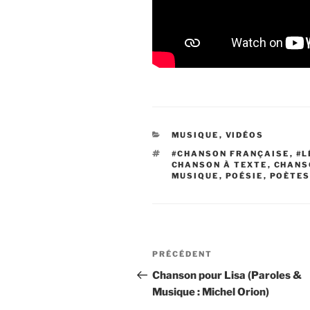
CATÉGORIES
MUSIQUE
,
VIDÉOS
ÉTIQUETTES
#CHANSON FRANÇAISE
,
#L
CHANSON À TEXTE
,
CHANS
MUSIQUE
,
POÉSIE
,
POÈTE
Navigation
Article
PRÉCÉDENT
de
précédent
Chanson pour Lisa (Paroles &
Musique : Michel Orion)
l’article