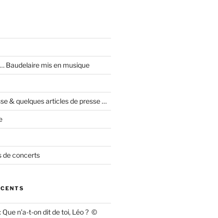
I … Baudelaire mis en musique
se & quelques articles de presse …
e
 de concerts
ÉCENTS
 : Que n’a-t-on dit de toi, Léo ? ©