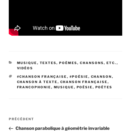
CATÉGORIES
MUSIQUE
,
TEXTES, POÈMES, CHANSONS, ETC.
,
VIDÉOS
ÉTIQUETTES
#CHANSON FRANÇAISE
,
#POÉSIE
,
CHANSON
,
CHANSON À TEXTE
,
CHANSON FRANÇAISE
,
FRANCOPHONIE
,
MUSIQUE
,
POÉSIE
,
POÈTES
Navigation
Article
PRÉCÉDENT
de
précédent
Chanson parabolique à géométrie invariable