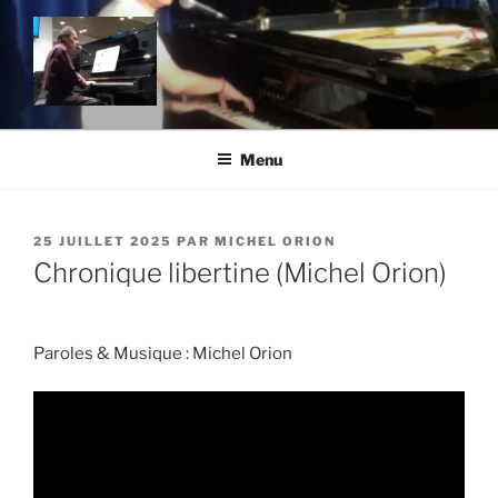
Aller
au
contenu
principal
MICHEL ORION SITE OFFICIEL
Un site utilisant WordPress
Menu
PUBLIÉ
25 JUILLET 2025
PAR
MICHEL ORION
LE
Chronique libertine (Michel Orion)
Paroles & Musique : Michel Orion