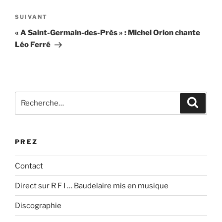
l’article
Article
SUIVANT
suivant
« A Saint-Germain-des-Près » : Michel Orion chante
Léo Ferré
Recherche
Recher
pour
:
PREZ
Contact
Direct sur R F I … Baudelaire mis en musique
Discographie