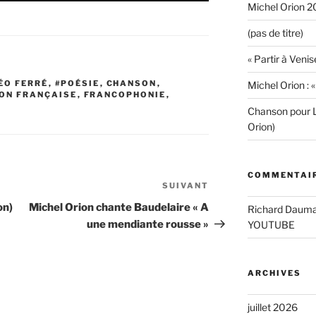
Michel Orion 2
(pas de titre)
« Partir à Venis
ÉO FERRÉ
,
#POÉSIE
,
CHANSON
,
Michel Orion : 
ON FRANÇAISE
,
FRANCOPHONIE
,
S
Chanson pour L
Orion)
COMMENTAIR
SUIVANT
Article
suivant
on)
Michel Orion chante Baudelaire « A
Richard Daum
une mendiante rousse »
YOUTUBE
ARCHIVES
juillet 2026