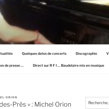
ION SITE OFFICIEL
tualités
Quelques dates de concerts
Discographie
V
les de presse …
Direct sur R F I … Baudelaire mis en musique
EL ORION
Recherche
des-Près » : Michel Orion
pour