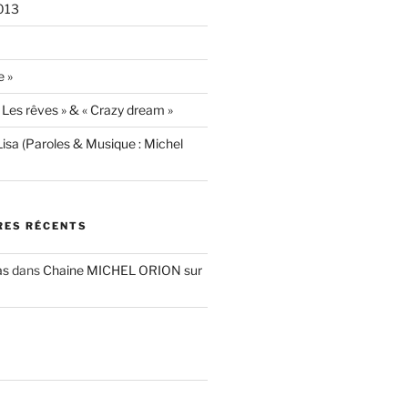
013
e »
« Les rêves » & « Crazy dream »
isa (Paroles & Musique : Michel
ES RÉCENTS
as
dans
Chaine MICHEL ORION sur