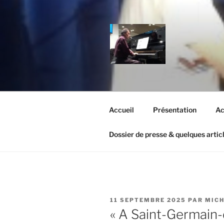
Aller
au
contenu
principal
MICHEL OR
Un site utilisant WordPress
Accueil
Présentation
Ac
Dossier de presse & quelques artic
PUBLIÉ
11 SEPTEMBRE 2025
PAR
MICH
LE
« A Saint-Germain-