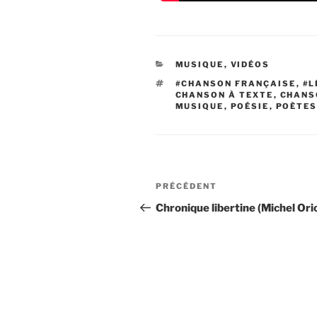
CATÉGORIES
MUSIQUE
,
VIDÉOS
ÉTIQUETTES
#CHANSON FRANÇAISE
,
#L
CHANSON À TEXTE
,
CHANS
MUSIQUE
,
POÉSIE
,
POÈTE
Navigation
Article
PRÉCÉDENT
de
précédent
Chronique libertine (Michel Ori
l’article