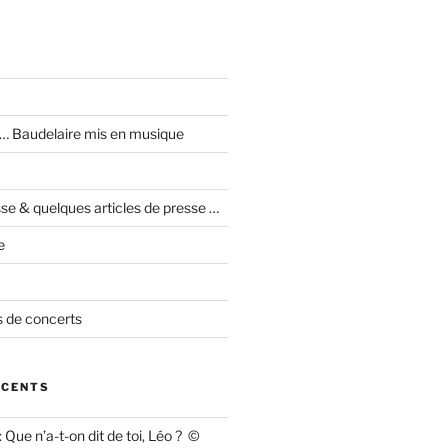
I … Baudelaire mis en musique
se & quelques articles de presse …
e
 de concerts
ÉCENTS
 : Que n’a-t-on dit de toi, Léo ? ©